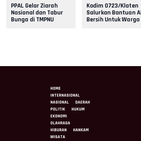
PPAL Gelar Ziarah
Kodim 0723/Klaten
Nasional dan Tabur
Salurkan Bantuan A
Bunga di TMPNU
Bersih Untuk Warga
Kalibata dalam
Lereng Merapi
Rangka HUT PPAL ke -
40
HOME
INTERNASIONAL
NASIONAL
DAERAH
POLITIK
HUKUM
EKONOMI
OLAHRAGA
HIBURAN
HANKAM
WISATA