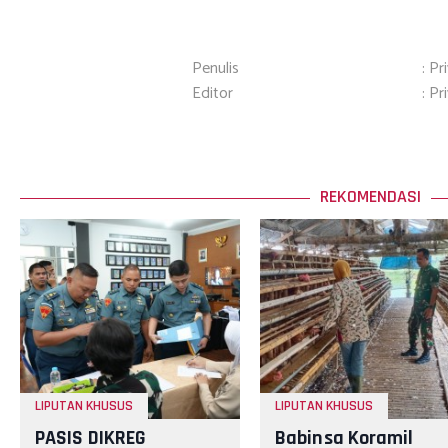
Penulis
: Pr
Editor
: Pr
REKOMENDASI
LIPUTAN KHUSUS
LIPUTAN KHUSUS
PASIS DIKREG
Babinsa Koramil