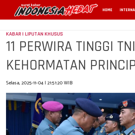
HOME
INTERNA
KABAR | LIPUTAN KHUSUS
11 PERWIRA TINGGI TN
KEHORMATAN PRINCIP
Selasa, 2025-11-04 | 21:51:20 WIB