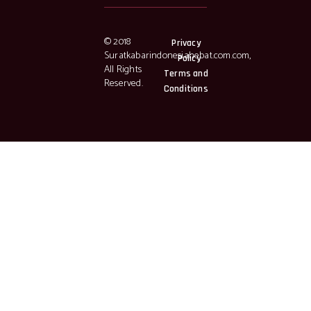
© 2018
Privacy
Suratkabarindonesiahebat.com.com,
Policy
All Rights
Terms and
Reserved.
Conditions