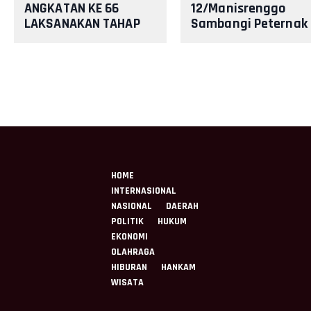
ANGKATAN KE 66
12/Manisrenggo
LAKSANAKAN TAHAP
Sambangi Peternak
REGISTRASI AWAL
Ayam Petelur, Duku
Ketahanan Pangan
Dan Perekonom
HOME
INTERNASIONAL
NASIONAL
DAERAH
POLITIK
HUKUM
EKONOMI
OLAHRAGA
HIBURAN
HANKAM
WISATA