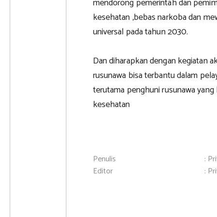
mendorong pemerintah dan pemimp
kesehatan ,bebas narkoba dan me
universal pada tahun 2030.
Dan diharapkan dengan kegiatan aks
rusunawa bisa terbantu dalam pel
terutama penghuni rusunawa yang 
kesehatan
Penulis
: Pr
Editor
: Pr