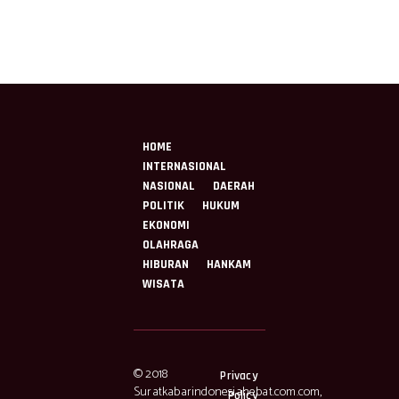
PPAL
Tetap Kon
HOME
INTERNASIONAL
NASIONAL
DAERAH
POLITIK
HUKUM
EKONOMI
OLAHRAGA
HIBURAN
HANKAM
WISATA
© 2018
Privacy
Suratkabarindonesiahebat.com.com,
Policy