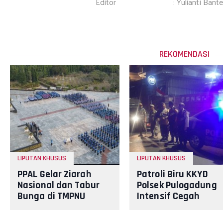
Editor
: Yulianti Bant
REKOMENDASI
LIPUTAN KHUSUS
LIPUTAN KHUSUS
PPAL Gelar Ziarah
Patroli Biru KKYD
Nasional dan Tabur
Polsek Pulogadung
Bunga di TMPNU
Intensif Cegah
Kalibata dalam
Tawuran dan Balap
Rangka HUT Ke-40
Liar, Situasi Wilaya