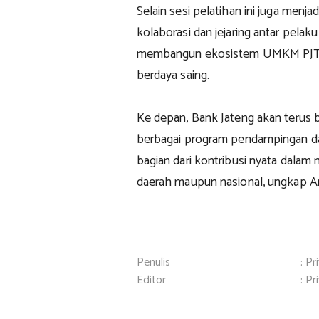
Selain sesi pelatihan ini juga men
kolaborasi dan jejaring antar pela
membangun ekosistem UMKM PJT ya
berdaya saing.
Ke depan, Bank Jateng akan terus
berbagai program pendampingan 
bagian dari kontribusi nyata dal
daerah maupun nasional, ungkap An
Penulis
: Pr
Editor
: Pr