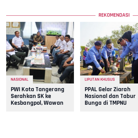
REKOMENDASI
NASIONAL
LIPUTAN KHUSUS
PWI Kota Tangerang
PPAL Gelar Ziarah
Serahkan SK ke
Nasional dan Tabur
Kesbangpol, Wawan
Bunga di TMPNU
Fauzi: Peran Media
Kalibata dalam
Bisa Berdampak Besar
Rangka HUT PPAL ke 
hingga F
40