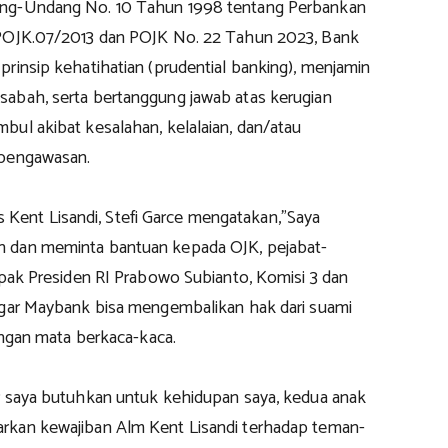
ng-Undang No. 10 Tahun 1998 tentang Perbankan
/POJK.07/2013 dan POJK No. 22 Tahun 2023, Bank
rinsip kehatihatian (prudential banking), menjamin
abah, serta bertanggung jawab atas kerugian
bul akibat kesalahan, kelalaian, dan/atau
 pengawasan.
aris Kent Lisandi, Stefi Garce mengatakan,"Saya
 dan meminta bantuan kepada OJK, pejabat-
apak Presiden RI Prabowo Subianto, Komisi 3 dan
agar Maybank bisa mengembalikan hak dari suami
dengan mata berkaca-kaca.
r saya butuhkan untuk kehidupan saya, kedua anak
rkan kewajiban Alm Kent Lisandi terhadap teman-