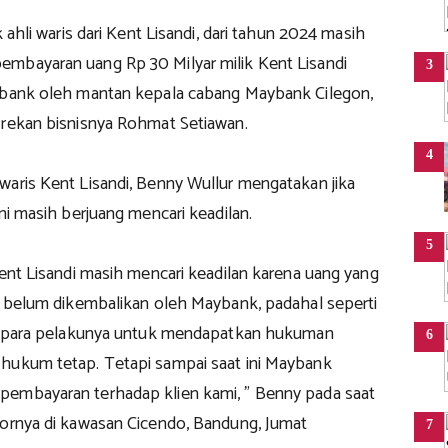
k ahli waris dari Kent Lisandi, dari tahun 2024 masih
mbayaran uang Rp 30 Milyar milik Kent Lisandi
3
ybank oleh mantan kepala cabang Maybank Cilegon,
 rekan bisnisnya Rohmat Setiawan.
4
waris Kent Lisandi, Benny Wullur mengatakan jika
ini masih berjuang mencari keadilan.
5
Kent Lisandi masih mencari keadilan karena uang yang
ar belum dikembalikan oleh Maybank, padahal seperti
ka para pelakunya untuk mendapatkan hukuman
6
hukum tetap. Tetapi sampai saat ini Maybank
embayaran terhadap klien kami, " Benny pada saat
tornya di kawasan Cicendo, Bandung, Jumat
7