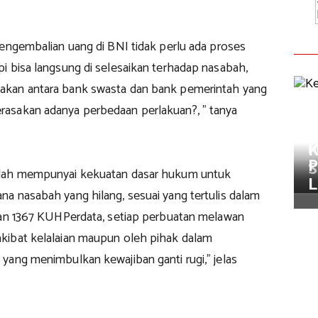
pengembalian uang di BNI tidak perlu ada proses
i bisa langsung di selesaikan terhadap nasabah,
kan antara bank swasta dan bank pemerintah yang
asakan adanya perbedaan perlakuan?, " tanya
M
K
M
P
S
dah mempunyai kekuatan dasar hukum untuk
L
a nasabah yang hilang, sesuai yang tertulis dalam
dan 1367 KUHPerdata, setiap perbuatan melawan
ibat kelalaian maupun oleh pihak dalam
yang menimbulkan kewajiban ganti rugi," jelas