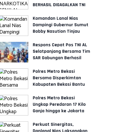
BERHASIL DIGAGALKAN TNI
AL DAN STAKEHOLDER
Komandan Lanal Nias
Dampingi Gubernur Sumut
Bobby Nasution Tinjau
Fasilitas Kesehatan dan
Budidaya R
Respons Cepat Pos TNI AL
Selatpanjang Bersama Tim
SAR Gabungan Berhasil
Temukan Korban
Polres Metro Bekasi
Bersama Disperkimtan
Kabupaten Bekasi Bantu
Rehabilitasi Rumah Bagi
Warga
Polres Metro Bekasi
Ungkap Peredaran 17 Kilo
Ganja hingga ke Jakarta
dan Tangerang
Perkuat Sinergitas,
Danlanal Nias Laksanakan