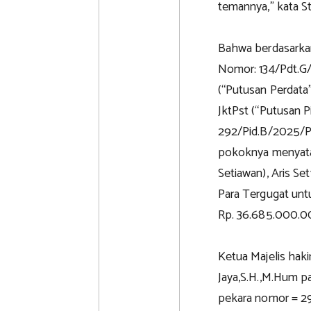
temannya," kata St
Bahwa berdasarkan
Nomor: 134/Pdt.G
(“Putusan Perdata
JktPst (“Putusan 
292/Pid.B/2025/PN
pokoknya menyata
Setiawan), Aris S
Para Tergugat unt
Rp. 36.685.000.0
Ketua Majelis hak
Jaya,S.H.,M.Hum p
pekara nomor = 29