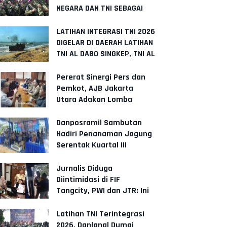
NEGARA DAN TNI SEBAGAI
WARGA KEHORMATAN KORPS
MARINIR
LATIHAN INTEGRASI TNI 2026
DIGELAR DI DAERAH LATIHAN
TNI AL DABO SINGKEP, TNI AL
TEMBAKKAN RUDAL KAP
Pererat Sinergi Pers dan
Pemkot, AJB Jakarta
Utara Adakan Lomba
Karaoke 22 Agustus
Danposramil Sambutan
Hadiri Penanaman Jagung
Serentak Kuartal III
Dukung Swasembada
Pangan
Jurnalis Diduga
Diintimidasi di FIF
Tangcity, PWI dan JTR: Ini
Ancaman Serius
Kebebasan Pers
Latihan TNI Terintegrasi
2026, Danlanal Dumai