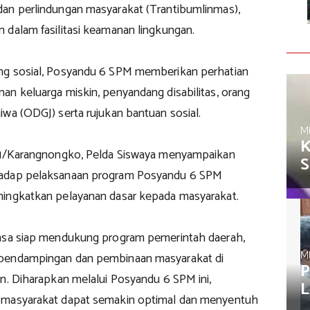
an perlindungan masyarakat (Trantibumlinmas),
 dalam fasilitasi keamanan lingkungan.
ng sosial, Posyandu 6 SPM memberikan perhatian
an keluarga miskin, penyandang disabilitas, orang
wa (ODGJ) serta rujukan bantuan sosial.
M
K
11/Karangnongko, Pelda Siswaya menyampaikan
S
adap pelaksanaan program Posyandu 6 SPM
ingkatkan pelayanan dasar kepada masyarakat.
nsa siap mendukung program pemerintah daerah,
M
pendampingan dan pembinaan masyarakat di
P
n. Diharapkan melalui Posyandu 6 SPM ini,
L
 masyarakat dapat semakin optimal dan menyentuh