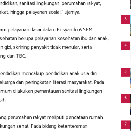
didikan, sanitasi lingkungan, perumahan rakyat,
kat, hingga pelayanan sosial,” ujarnya.
3
enam pelayanan dasar dalam Posyandu 6 SPM
esehatan berupa pelayanan kesehatan ibu dan anak,
4
n gizi, skrining penyakit tidak menular, serta
ing dan TBC.
5
 pendidikan mencakup pendidikan anak usia dini
luarga dan peningkatan literasi masyarakat. Pada
umum dilakukan pemantauan sanitasi lingkungan
6
sih.
dang perumahan rakyat meliputi pendataan rumah
7
ngkungan sehat. Pada bidang ketenteraman,