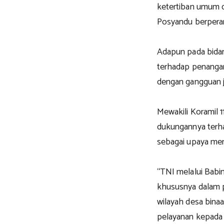
ketertiban umum d
Posyandu berperan
Adapun pada bida
terhadap penangan
dengan gangguan ji
Mewakili Koramil 
dukungannya terh
sebagai upaya men
“TNI melalui Babi
khususnya dalam 
wilayah desa binaa
pelayanan kepada