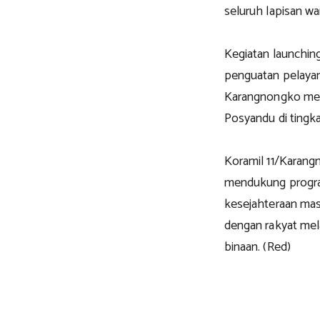
seluruh lapisan wa
Kegiatan launchin
penguatan pelayan
Karangnongko mela
Posyandu di tingka
Koramil 11/Karangn
mendukung progra
kesejahteraan ma
dengan rakyat mela
binaan. (Red)