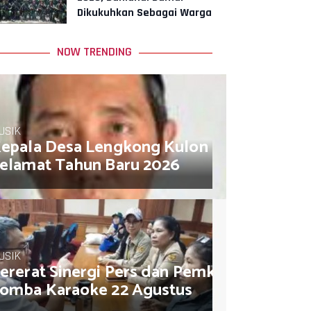
Dikukuhkan Sebagai Warga
Kehormatan Korps
Arhanud TNI
NOW TRENDING
USIK
epala Desa Lengkong Kulon Muhamad So
elamat Tahun Baru 2026
USIK
ererat Sinergi Pers dan Pemkot, AJB Jakar
omba Karaoke 22 Agustus