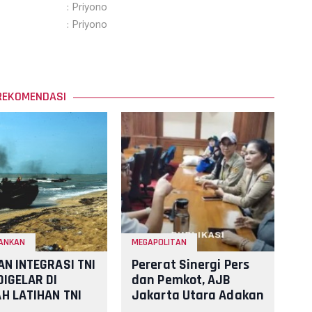
: Priyono
: Priyono
REKOMENDASI
ANKAN
MEGAPOLITAN
AN INTEGRASI TNI
Pererat Sinergi Pers
DIGELAR DI
dan Pemkot, AJB
H LATIHAN TNI
Jakarta Utara Adakan
BO SINGKEP, TNI
Lomba Karaoke 22