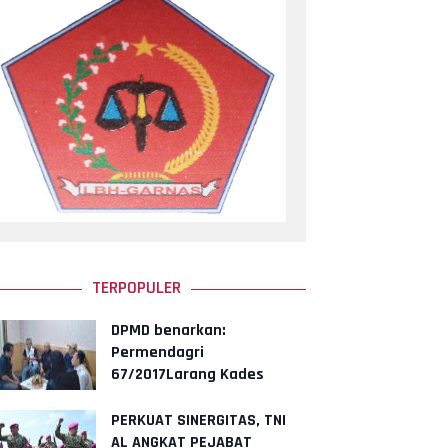
TERPOPULER
DPMD benarkan:
Permendagri
67/2017Larang Kades
angkat keluarga jadi
perangkat.
PERKUAT SINERGITAS, TNI
AL ANGKAT PEJABAT