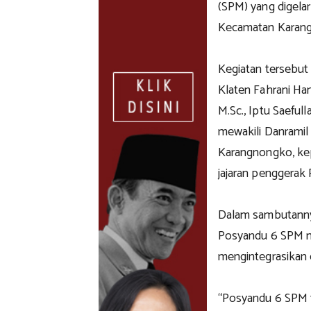
(SPM) yang digela
Kecamatan Karang
Kegiatan tersebut
Klaten Fahrani Ha
M.Sc., Iptu Saefu
mewakili Danrami
Karangnongko, ke
jajaran penggerak
Dalam sambutann
Posyandu 6 SPM m
mengintegrasikan 
“Posyandu 6 SPM t