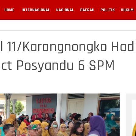
HOME
INTERNASIONAL
NASIONAL
DAERAH
POLITIK
HUKUM
l 11/Karangnongko Hadi
ject Posyandu 6 SPM