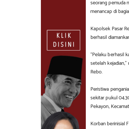
seorang pemuda me
menancap di bagia
Kapolsek Pasar R
berhasil diamankan
“Pelaku berhasil 
setelah kejadian,”
Rebo.
Peristiwa pengania
sekitar pukul 04.
Pekayon, Kecamata
Korban berinisial 