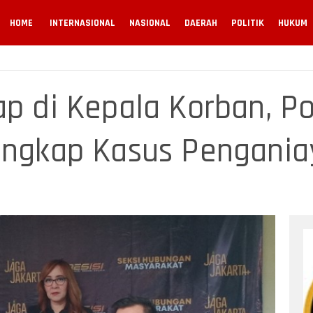
HOME
INTERNASIONAL
NASIONAL
DAERAH
POLITIK
HUKUM
p di Kepala Korban, Po
Ungkap Kasus Pengania