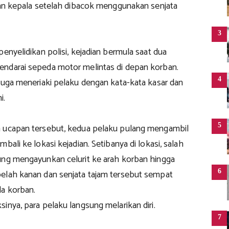
gian kepala setelah dibacok menggunakan senjata
3
penyelidikan polisi, kejadian bermula saat dua
ndarai sepeda motor melintas di depan korban.
4
iduga meneriaki pelaku dengan kata-kata kasar dan
i.
5
 ucapan tersebut, kedua pelaku pulang mengambil
bali ke lokasi kejadian. Setibanya di lokasi, salah
ung mengayunkan celurit ke arah korban hingga
6
elah kanan dan senjata tajam tersebut sempat
a korban.
inya, para pelaku langsung melarikan diri.
7