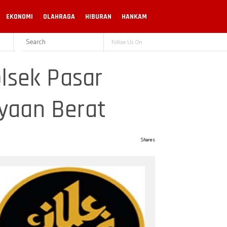
EKONOMI
OLAHRAGA
HIBURAN
HANKAM
Follow Us On
lsek Pasar
yaan Berat
Shares