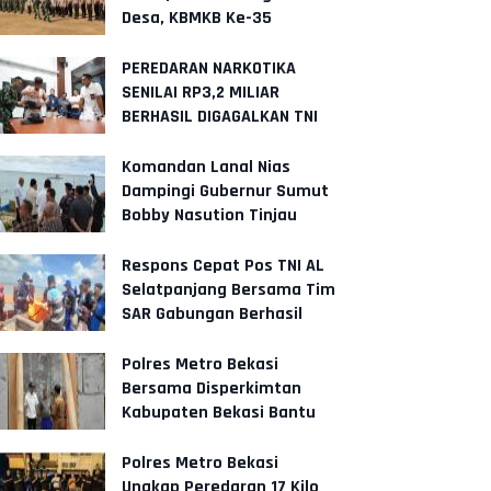
Desa, KBMKB Ke-35
Somokaton Resmi Ditutup
PEREDARAN NARKOTIKA
SENILAI RP3,2 MILIAR
BERHASIL DIGAGALKAN TNI
AL DAN STAKEHOLDER
Komandan Lanal Nias
Dampingi Gubernur Sumut
Bobby Nasution Tinjau
Fasilitas Kesehatan dan
Budidaya R
Respons Cepat Pos TNI AL
Selatpanjang Bersama Tim
SAR Gabungan Berhasil
Temukan Korban
Polres Metro Bekasi
Bersama Disperkimtan
Kabupaten Bekasi Bantu
Rehabilitasi Rumah Bagi
Warga
Polres Metro Bekasi
Ungkap Peredaran 17 Kilo