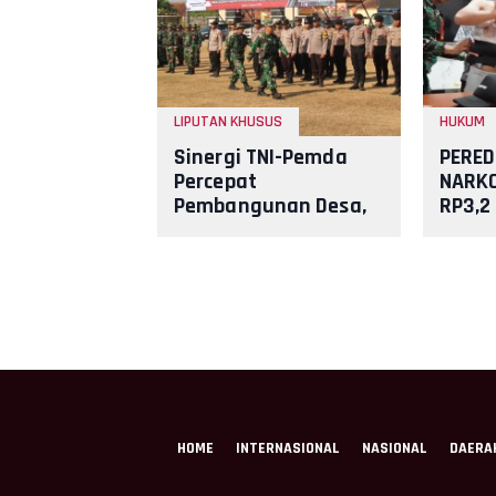
LIPUTAN KHUSUS
HUKUM
Sinergi TNI-Pemda
PERE
Percepat
NARKO
Pembangunan Desa,
RP3,2
KBMKB Ke-35
DIGAG
Somokaton Resmi
DAN S
Ditutup
HOME
INTERNASIONAL
NASIONAL
DAERA