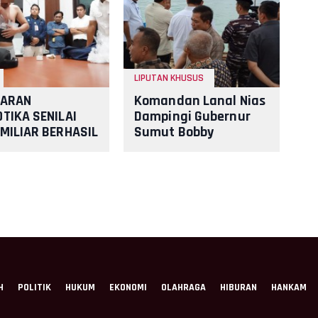
LIPUTAN KHUSUS
DARAN
Komandan Lanal Nias
TIKA SENILAI
Dampingi Gubernur
 MILIAR BERHASIL
Sumut Bobby
ALKAN TNI AL
Nasution Tinjau
TAKEHOLDER
Fasilitas Kesehatan
dan Budidaya R
H
POLITIK
HUKUM
EKONOMI
OLAHRAGA
HIBURAN
HANKAM