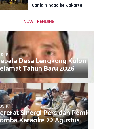
Ganja hingga ke Jakarta
dan Tangerang
NOW TRENDING
USIK
epala Desa Lengkong Kulon Muhamad So
elamat Tahun Baru 2026
USIK
ererat Sinergi Pers dan Pemkot, AJB Jakar
omba Karaoke 22 Agustus