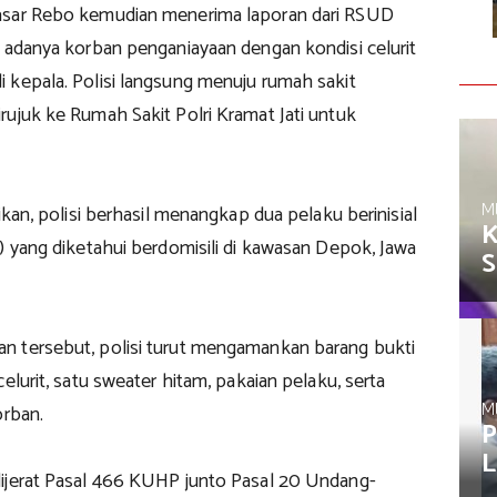
asar Rebo kemudian menerima laporan dari RSUD
t adanya korban penganiayaan dengan kondisi celurit
 kepala. Polisi langsung menuju rumah sakit
ujuk ke Rumah Sakit Polri Kramat Jati untuk
M
dikan, polisi berhasil menangkap dua pelaku berinisial
K
) yang diketahui berdomisili di kawasan Depok, Jawa
S
 tersebut, polisi turut mengamankan barang bukti
celurit, satu sweater hitam, pakaian pelaku, serta
M
orban.
P
L
ijerat Pasal 466 KUHP junto Pasal 20 Undang-