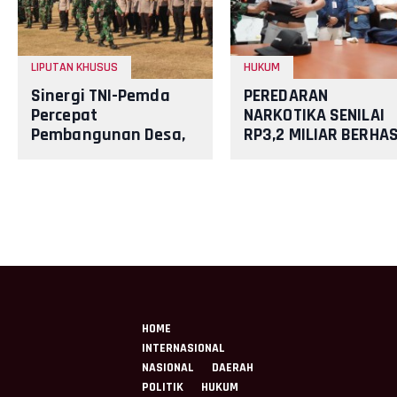
LIPUTAN KHUSUS
HUKUM
Sinergi TNI-Pemda
PEREDARAN
Percepat
NARKOTIKA SENILAI
Pembangunan Desa,
RP3,2 MILIAR BERHAS
KBMKB Ke-35
DIGAGALKAN TNI AL
Somokaton Resmi
DAN STAKEHOLDER
Ditutup
HOME
INTERNASIONAL
NASIONAL
DAERAH
POLITIK
HUKUM