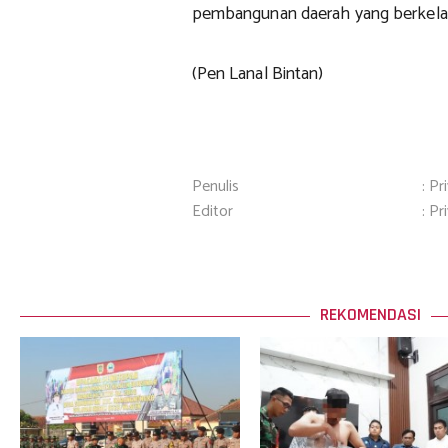
pembangunan daerah yang berkelan
(Pen Lanal Bintan)
Penulis
: Pr
Editor
: Pr
REKOMENDASI