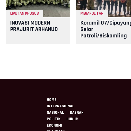
LIPUTAN KHUSUS
MEGAPOLITAN
INOVASI MODERN
Koramil 07/Cipayun
PRAJURIT ARHANUD
Gelar
Patroli/Siskamling
Bersama Komduk
HOME
INTERNASIONAL
NASIONAL
DAERAH
POLITIK
HUKUM
EKONOMI