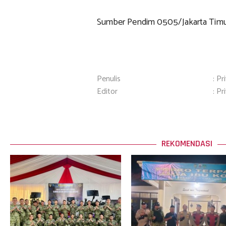
Sumber Pendim 0505/Jakarta Tim
Penulis
: Pr
Editor
: Pr
REKOMENDASI