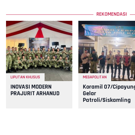
REKOMENDASI
LIPUTAN KHUSUS
MEGAPOLITAN
INOVASI MODERN
Koramil 07/Cipayun
PRAJURIT ARHANUD
Gelar
Patroli/Siskamling
Bersama Komduk