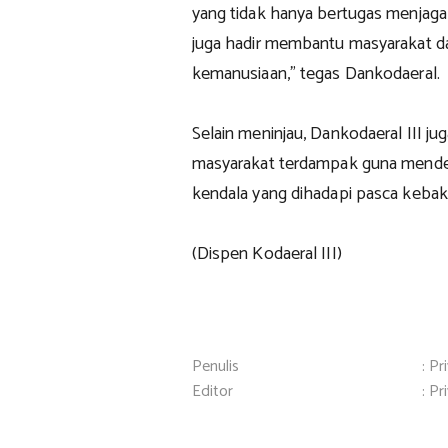
yang tidak hanya bertugas menjaga k
juga hadir membantu masyarakat da
kemanusiaan,” tegas Dankodaeral.
Selain meninjau, Dankodaeral III ju
masyarakat terdampak guna mende
kendala yang dihadapi pasca kebak
(Dispen Kodaeral III)
Penulis
: Pr
Editor
: Pr