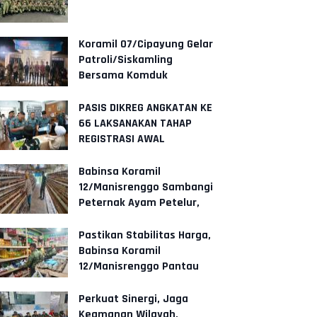
Koramil 07/Cipayung Gelar
Patroli/Siskamling
Bersama Komduk
PASIS DIKREG ANGKATAN KE
66 LAKSANAKAN TAHAP
REGISTRASI AWAL
Babinsa Koramil
12/Manisrenggo Sambangi
Peternak Ayam Petelur,
Dukung Ketahanan Pangan
Dan Perekonom
Pastikan Stabilitas Harga,
Babinsa Koramil
12/Manisrenggo Pantau
Harga Sembako Di Pasar
Klewer
Perkuat Sinergi, Jaga
Keamanan Wilayah,