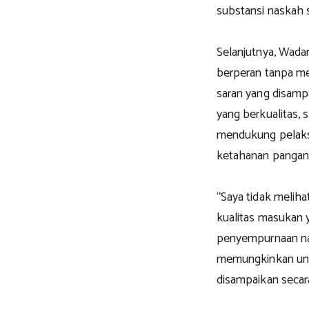
substansi naskah 
Selanjutnya, Wada
berperan tanpa me
saran yang disam
yang berkualitas,
mendukung pelaksa
ketahanan pangan
“Saya tidak meliha
kualitas masukan y
penyempurnaan nas
memungkinkan unt
disampaikan secara