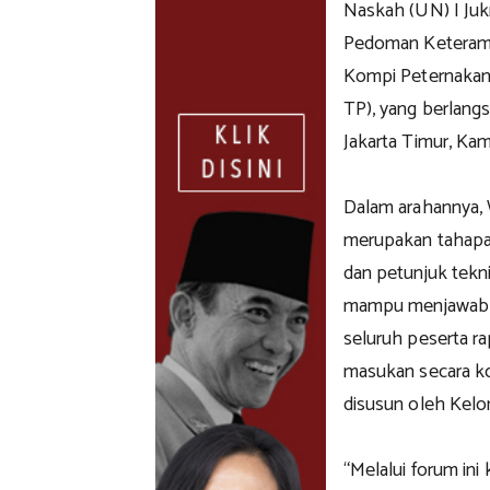
Naskah (UN) I Juk
Pedoman Keterampi
Kompi Peternakan 
TP), yang berlangs
Jakarta Timur, Ka
Dalam arahannya,
merupakan tahapa
dan petunjuk teknis
mampu menjawab k
seluruh peserta r
masukan secara ko
disusun oleh Kelo
“Melalui forum in