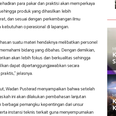
kehadiran para pakar dan praktisi akan memperkaya
sehingga produk yang dihasilkan lebih
rat, dan sesuai dengan perkembangan ilmu
 kebutuhan operasional di lapangan.
hasan suatu materi hendaknya melibatkan personel
M
 memahami bidang yang dibahas. Dengan demikian,
K
rikan akan lebih fokus dan berkualitas sehingga
S
ilkan dapat dipertanggungjawabkan secara
aktis,” jelasnya.
njut, Wadan Pusterad menyampaikan bahwa setelah
M
askah ini akan dilakukan pembahasan lanjutan
K
 berbagai pemangku kepentingan dari unsur
serta instansi teknis terkait guna menyempurnakan