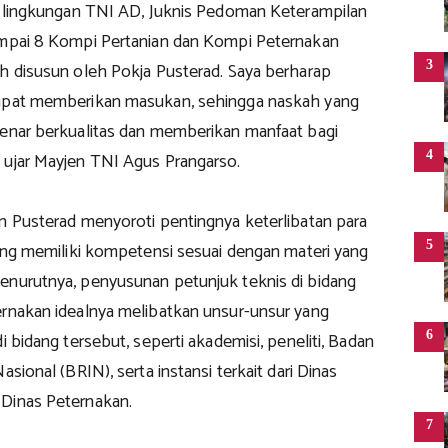
di lingkungan TNI AD, Juknis Pedoman Keterampilan
ampai 8 Kompi Pertanian dan Kompi Peternakan
3
ah disusun oleh Pokja Pusterad. Saya berharap
dapat memberikan masukan, sehingga naskah yang
benar berkualitas dan memberikan manfaat bagi
4
 ujar Mayjen TNI Agus Prangarso.
an Pusterad menyoroti pentingnya keterlibatan para
5
yang memiliki kompetensi sesuai dengan materi yang
enurutnya, penyusunan petunjuk teknis di bidang
ernakan idealnya melibatkan unsur-unsur yang
6
i bidang tersebut, seperti akademisi, peneliti, Badan
asional (BRIN), serta instansi terkait dari Dinas
Dinas Peternakan.
7