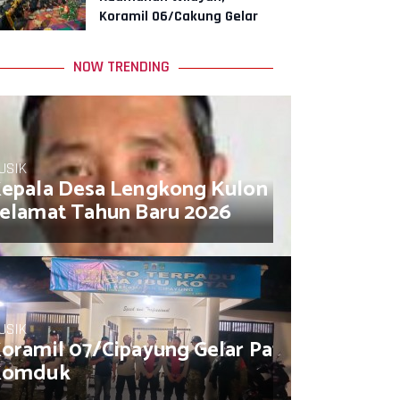
Koramil 06/Cakung Gelar
Siskamling
NOW TRENDING
USIK
epala Desa Lengkong Kulon Muhamad So
elamat Tahun Baru 2026
USIK
oramil 07/Cipayung Gelar Patroli/Siskam
Komduk