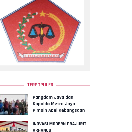
TERPOPULER
Pangdam Jaya dan
Kapolda Metro Jaya
Pimpin Apel Kebangsaan
"Jaga Jakarta untuk
Indonesia"
INOVASI MODERN PRAJURIT
ARHANUD