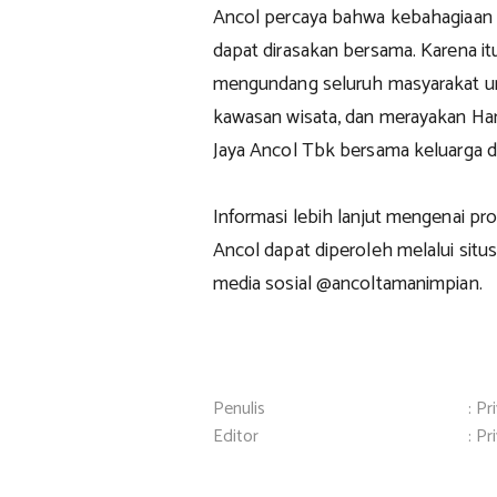
Ancol percaya bahwa kebahagiaan
dapat dirasakan bersama. Karena itu
mengundang seluruh masyarakat un
kawasan wisata, dan merayakan H
Jaya Ancol Tbk bersama keluarga da
Informasi lebih lanjut mengenai pr
Ancol dapat diperoleh melalui sit
media sosial @ancoltamanimpian.
Penulis
: Pr
Editor
: Pr