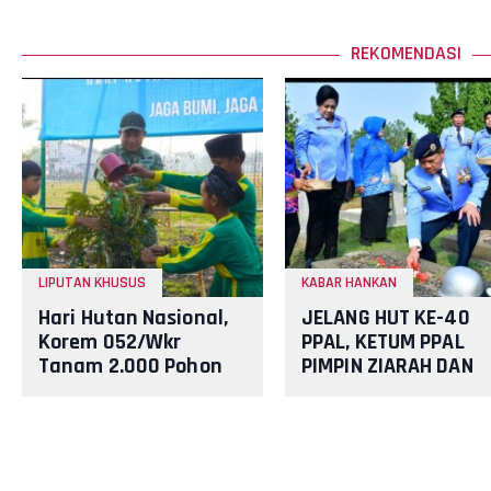
REKOMENDASI
LIPUTAN KHUSUS
KABAR HANKAN
Hari Hutan Nasional,
JELANG HUT KE-40
Korem 052/Wkr
PPAL, KETUM PPAL
Tanam 2.000 Pohon
PIMPIN ZIARAH DAN
sebagai Kado untuk
SILATURAHMI
Indonesia
PURNAWIRAWAN DI
TMPNU KALIBATA