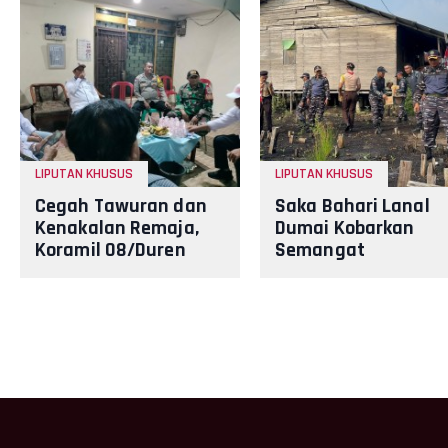
LIPUTAN KHUSUS
LIPUTAN KHUSUS
Cegah Tawuran dan
Saka Bahari Lanal
Kenakalan Remaja,
Dumai Kobarkan
Koramil 08/Duren
Semangat
Sawit Gelar
Nasionalisme dan
Siskamling Bersama
Peduli Pesisir di
Komduk
Kampung Nelayan