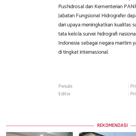
Pushidrosal dan Kementerian PAN
Jabatan Fungsional Hidrografer dap
dari upaya meningkatkan kualitas
tata kelola survei hidrografi nasio
Indonesia sebagai negara maritim y
di tingkat internasional.
Penulis
: Pr
Editor
: Pr
REKOMENDASI