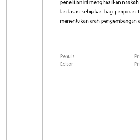
penelitian ini menghasilkan naska
landasan kebijakan bagi pimpinan 
menentukan arah pengembangan al
Penulis
: Pr
Editor
: Pr