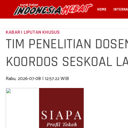
HOME
INTERNA
KABAR | LIPUTAN KHUSUS
TIM PENELITIAN DOSE
KOORDOS SESKOAL L
LANJUTAN DI SEMAR
Rabu, 2026-07-08 | 12:57:22 WIB