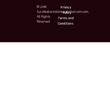
© 2018
Privacy
Suratkabarindonesiahebat.com.com,
Policy
All Rights
Terms and
Reserved.
Conditions