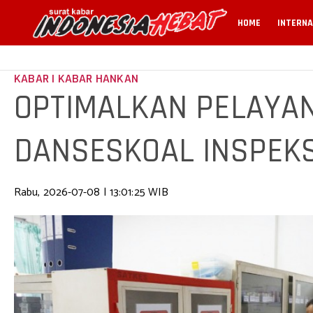
HOME
INTERNA
KABAR | KABAR HANKAN
OPTIMALKAN PELAYA
DANSESKOAL INSPEKS
SARANA SATKES SES
Rabu, 2026-07-08 | 13:01:25 WIB