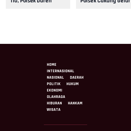
110, Polsek Duren
Polsek Cakung Gelar
Sawit Cek Lokasi
Apel Cipta Kondisi
Kecelakaan di Malaka
Libatkan 152 Person
Jaya
HOME
INTERNASIONAL
NASIONAL
DAERAH
POLITIK
HUKUM
EKONOMI
OLAHRAGA
HIBURAN
HANKAM
WISATA