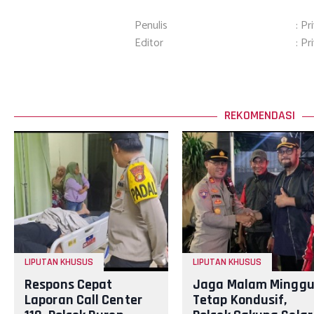
Penulis
: Pr
Editor
: Pr
REKOMENDASI
LIPUTAN KHUSUS
LIPUTAN KHUSUS
Respons Cepat
Jaga Malam Mingg
Laporan Call Center
Tetap Kondusif,