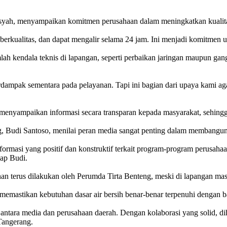
syah, menyampaikan komitmen perusahaan dalam meningkatkan kualitas
berkualitas, dan dapat mengalir selama 24 jam. Ini menjadi komitmen 
lah kendala teknis di lapangan, seperti perbaikan jaringan maupun gan
dampak sementara pada pelayanan. Tapi ini bagian dari upaya kami aga
yampaikan informasi secara transparan kepada masyarakat, sehingga
, Budi Santoso, menilai peran media sangat penting dalam membangun p
masi yang positif dan konstruktif terkait program-program perusahaa
ap Budi.
 terus dilakukan oleh Perumda Tirta Benteng, meski di lapangan mas
memastikan kebutuhan dasar air bersih benar-benar terpenuhi dengan b
ntara media dan perusahaan daerah. Dengan kolaborasi yang solid, di
Tangerang.