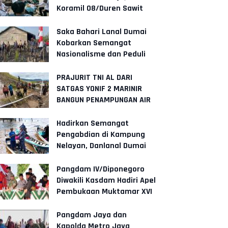
Koramil 08/Duren Sawit
Gelar Siskamling Bersama
Komduk
Saka Bahari Lanal Dumai
Kobarkan Semangat
Nasionalisme dan Peduli
Pesisir di Kampung
Nelayan
PRAJURIT TNI AL DARI
SATGAS YONIF 2 MARINIR
BANGUN PENAMPUNGAN AIR
BERSAMA MASYARAKAT
PANIAI, PAPUA
Hadirkan Semangat
Pengabdian di Kampung
Nelayan, Danlanal Dumai
Pimpin Aksi Bakti Sosial
dan Bersih
Pangdam IV/Diponegoro
Diwakili Kasdam Hadiri Apel
Pembukaan Muktamar XVI
Tapak Suci di Semarang
Pangdam Jaya dan
Kapolda Metro Jaya