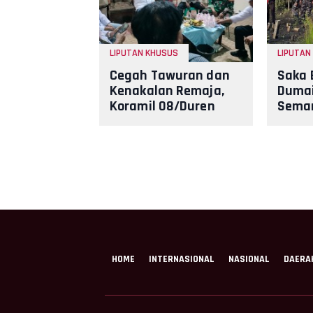
LIPUTAN KHUSUS
LIPUTAN
Cegah Tawuran dan
Saka 
Kenakalan Remaja,
Dumai
Koramil 08/Duren
Sema
Sawit Gelar
Nasio
Siskamling Bersama
Peduli
Komduk
Kamp
HOME
INTERNASIONAL
NASIONAL
DAERA