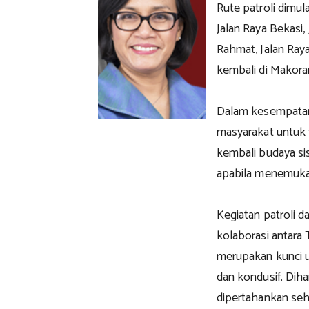
Rute patroli dimul
Jalan Raya Bekasi, 
Rahmat, Jalan Ray
kembali di Makoram
Dalam kesempatan
masyarakat untuk
kembali budaya si
apabila menemuka
Kegiatan patroli d
kolaborasi antara
merupakan kunci u
dan kondusif. Dihar
dipertahankan seh