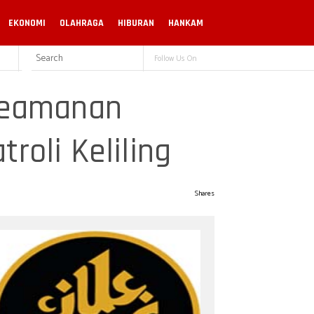
EKONOMI
OLAHRAGA
HIBURAN
HANKAM
Follow Us On
 Keamanan
roli Keliling
Shares