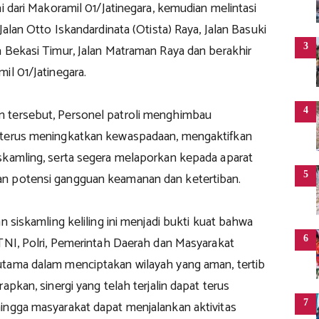
ai dari Makoramil 01/Jatinegara, kemudian melintasi
Jalan Otto Iskandardinata (Otista) Raya, Jalan Basuki
3
a Bekasi Timur, Jalan Matraman Raya dan berakhir
il 01/Jatinegara.
4
 tersebut, Personel patroli menghimbau
 terus meningkatkan kewaspadaan, mengaktifkan
skamling, serta segera melaporkan kepada aparat
5
n potensi gangguan keamanan dan ketertiban.
an siskamling keliling ini menjadi bukti kuat bahwa
6
 TNI, Polri, Pemerintah Daerah dan Masyarakat
tama dalam menciptakan wilayah yang aman, tertib
apkan, sinergi yang telah terjalin dapat terus
7
ingga masyarakat dapat menjalankan aktivitas