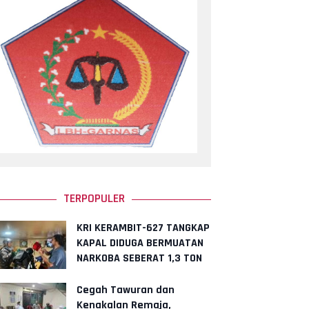
TERPOPULER
KRI KERAMBIT-627 TANGKAP
KAPAL DIDUGA BERMUATAN
NARKOBA SEBERAT 1,3 TON
DENGAN TAKSIRAN SENILAI
2,6
Cegah Tawuran dan
Kenakalan Remaja,