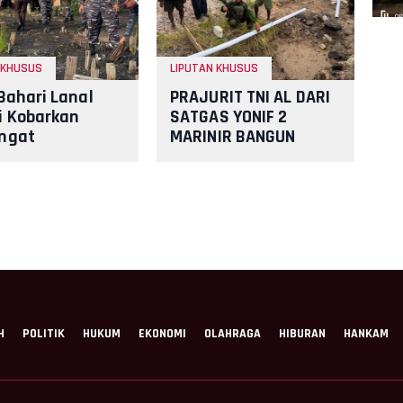
 KHUSUS
LIPUTAN KHUSUS
Bahari Lanal
PRAJURIT TNI AL DARI
 Kobarkan
SATGAS YONIF 2
ngat
MARINIR BANGUN
nalisme dan
PENAMPUNGAN AIR
 Pesisir di
BERSAMA
ung Nelayan
MASYARAKAT PANIAI,
PAPUA
H
POLITIK
HUKUM
EKONOMI
OLAHRAGA
HIBURAN
HANKAM