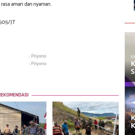
n rasa aman dan nyaman.
505/JT
: Priyono
M
K
: Priyono
S
REKOMENDASI
M
K