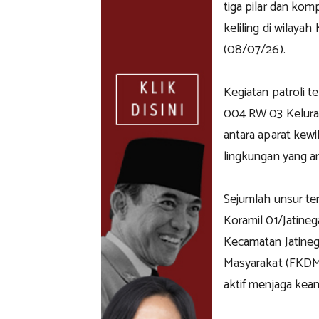
tiga pilar dan ko
keliling di wilaya
(08/07/26).
Kegiatan patroli 
004 RW 03 Kelurah
antara aparat kew
lingkungan yang a
Sejumlah unsur ter
Koramil 01/Jatine
Kecamatan Jatineg
Masyarakat (FKDM)
aktif menjaga kea