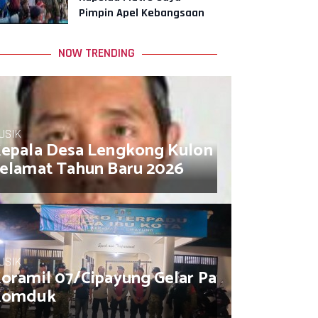
Pimpin Apel Kebangsaan
"Jaga Jakarta untuk
Indonesia"
NOW TRENDING
USIK
epala Desa Lengkong Kulon Muhamad So
elamat Tahun Baru 2026
USIK
oramil 07/Cipayung Gelar Patroli/Siskam
Komduk